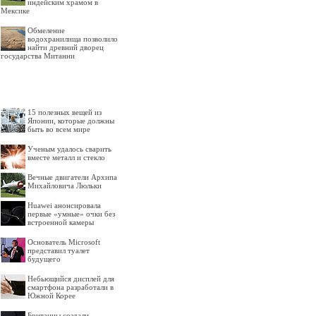
индейским храмом в
Мексике
Обмеление
водохранилища позволило
найти древний дворец
государства Митанни
15 полезных вещей из
Японии, которые должны
быть во всем мире
Ученым удалось сварить
вместе металл и стекло
Вечные двигатели Архипа
Михайловича Люльки
Huawei анонсировала
первые «умные» очки без
встроенной камеры
Основатель Microsoft
представил туалет
будущего
Небьющийся дисплей для
смартфона разработали в
Южной Корее
Британцы создали