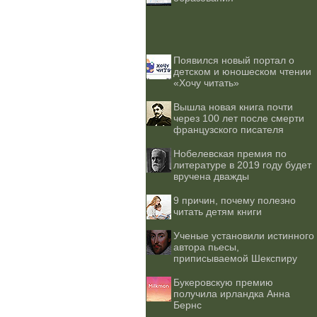
Появился новый портал о
детском и юношеском чтении
«Хочу читать»
Вышла новая книга почти
через 100 лет после смерти
французского писателя
Нобелевская премия по
литературе в 2019 году будет
вручена дважды
9 причин, почему полезно
читать детям книги
Ученые установили истинного
автора пьесы,
приписываемой Шекспиру
Букеровскую премию
получила ирландка Анна
Бернс