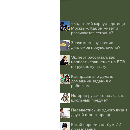
«Кадетский корпус - детище
Москвы». Как он живет и
развивается сегодня?
Значимость вузовских
дипломов преувеличена?
Эксперт рассказал, как
написать сочинение на ЕГЭ
по русскому языку
Как правильно делать
домашние задания с
ребенком
История русского языка как
школьный предмет
Перевестись из одного вуза в
другой станет проще
Китай переживает бум ИИ-
образования