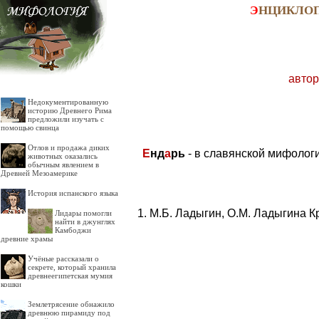
Э
НЦИКЛО
автор
Недокументированную
историю Древнего Рима
предложили изучать с
помощью свинца
Отлов и продажа диких
Е
нд
а
рь
- в славянской мифолог
животных оказались
обычным явлением в
Древней Мезоамерике
История испанского языка
М.Б. Ладыгин, О.М. Ладыгина К
Лидары помогли
найти в джунглях
Камбоджи
древние храмы
Учёные рассказали о
секрете, который хранила
древнеегипетская мумия
кошки
Землетрясение обнажило
древнюю пирамиду под