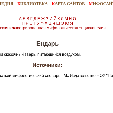
ПЕДИЯ
Б
ИБЛИОТЕКА
К
АРТА САЙТОВ
М
ИФОСАЙ
А
Б
В
Г
Д
Е
Ж
З
И
Й
К
Л
М
Н
О
П
Р
С
Т
У
Ф
Х
Ц
Ч
Ш
Э
Ю
Я
ская иллюстрированная мифологическая энциклопедия
Ендарь
ии сказочный зверь, питающийся воздухом.
Источники:
раткий мифологический словарь - М.: Издательство НОУ "По