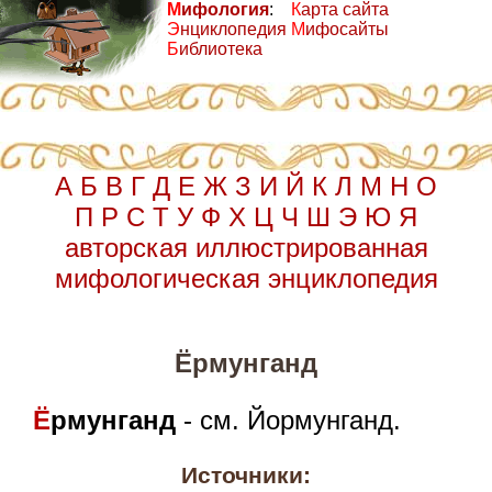
М
ифология
:
К
арта сайта
Э
нциклопедия
М
ифосайты
Б
иблиотека
А
Б
В
Г
Д
Е
Ж
З
И
Й
К
Л
М
Н
О
П
Р
С
Т
У
Ф
Х
Ц
Ч
Ш
Э
Ю
Я
авторская иллюстрированная
мифологическая энциклопедия
Ёрмунганд
Ё
рмунганд
- см. Йормунганд.
Источники: