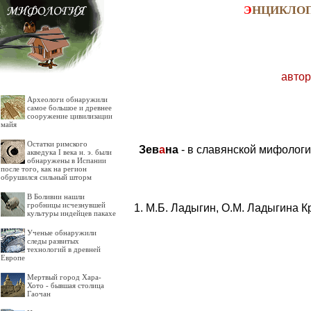
Э
НЦИКЛО
автор
Археологи обнаружили
самое большое и древнее
сооружение цивилизации
майя
Остатки римского
Зев
а
на
- в славянской мифологи
акведука I века н. э. были
обнаружены в Испании
после того, как на регион
обрушился сильный шторм
В Боливии нашли
гробницы исчезнувшей
М.Б. Ладыгин, О.М. Ладыгина К
культуры индейцев пакахе
Ученые обнаружили
следы развитых
технологий в древней
Европе
Мертвый город Хара-
Хото - бывшая столица
Гаочан