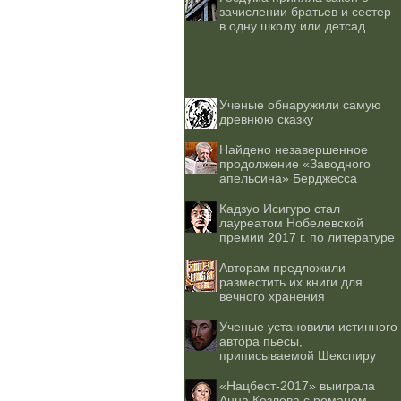
зачислении братьев и сестер
в одну школу или детсад
Ученые обнаружили самую
древнюю сказку
Найдено незавершенное
продолжение «Заводного
апельсина» Берджесса
Кадзуо Исигуро стал
лауреатом Нобелевской
премии 2017 г. по литературе
Авторам предложили
разместить их книги для
вечного хранения
Ученые установили истинного
автора пьесы,
приписываемой Шекспиру
«Нацбест-2017» выиграла
Анна Козлова с романом