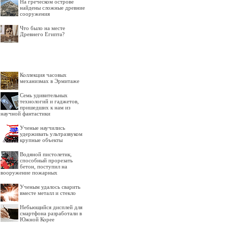
На греческом острове
найдены сложные древние
сооружения
Что было на месте
Древнего Египта?
Коллекция часовых
механизмах в Эрмитаже
Семь удивительных
технологий и гаджетов,
пришедших к нам из
научной фантастики
Ученые научились
удерживать ультразвуком
крупные объекты
Водяной пистолетик,
способный прорезать
бетон, поступил на
вооружение пожарных
Ученым удалось сварить
вместе металл и стекло
Небьющийся дисплей для
смартфона разработали в
Южной Корее