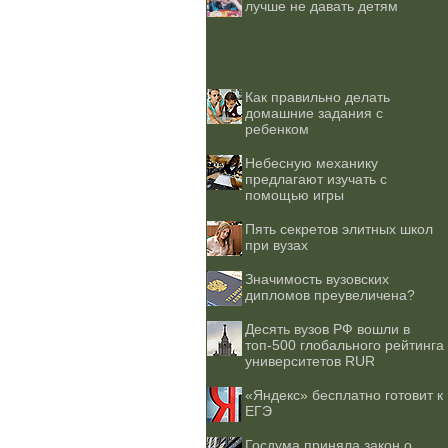
лучше не давать детям
Как правильно делать
домашние задания с
ребенком
Небесную механику
предлагают изучать с
помощью игры
Пять секретов элитных школ
при вузах
Значимость вузовских
дипломов преувеличена?
Десять вузов РФ вошли в
топ-500 глобального рейтинга
университетов RUR
«Яндекс» бесплатно готовит к
ЕГЭ
Госдума приняла закон о