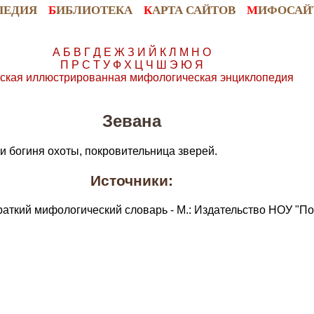
ПЕДИЯ
Б
ИБЛИОТЕКА
К
АРТА САЙТОВ
М
ИФОСАЙ
А
Б
В
Г
Д
Е
Ж
З
И
Й
К
Л
М
Н
О
П
Р
С
Т
У
Ф
Х
Ц
Ч
Ш
Э
Ю
Я
ская иллюстрированная мифологическая энциклопедия
Зевана
и богиня охоты, покровительница зверей.
Источники:
раткий мифологический словарь - М.: Издательство НОУ "По