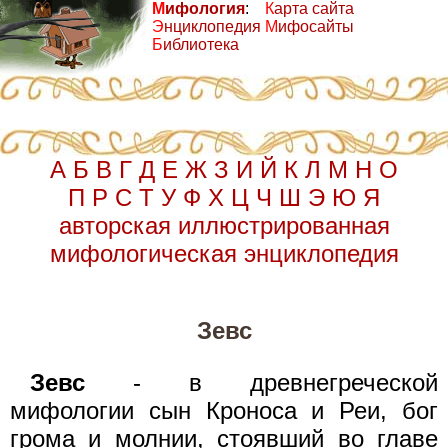
М
ифология
:
К
арта сайта
Э
нциклопедия
М
ифосайты
Б
иблиотека
А
Б
В
Г
Д
Е
Ж
З
И
Й
К
Л
М
Н
О
П
Р
С
Т
У
Ф
Х
Ц
Ч
Ш
Э
Ю
Я
авторская иллюстрированная
мифологическая энциклопедия
Зевс
Зевс
- в древнегреческой
мифологии сын Кроноса и Реи, бог
грома и молнии, стоявший во главе