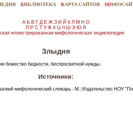
ПЕДИЯ
Б
ИБЛИОТЕКА
К
АРТА САЙТОВ
М
ИФОСАЙ
А
Б
В
Г
Д
Е
Ж
З
И
Й
К
Л
М
Н
О
П
Р
С
Т
У
Ф
Х
Ц
Ч
Ш
Э
Ю
Я
ская иллюстрированная мифологическая энциклопедия
Злыдня
ии божество бедности, беспросветной нужды.
Источники:
раткий мифологический словарь - М.: Издательство НОУ "По