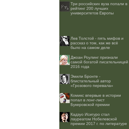
Три российских вуза попали в
рейтинг 200 лучших
университетов Европы
Лев Толстой - пять мифов и
рассказ о том, как же всё
было на самом деле
Джоан Роулинг признали
самой богатой писательницей
2016 года
Эмили Бронте -
блистательный автор
«Грозового перевала»
Комикс впервые в истории
попал в лонг-лист
Букеровской премии
Кадзуо Исигуро стал
лауреатом Нобелевской
премии 2017 г. по литературе