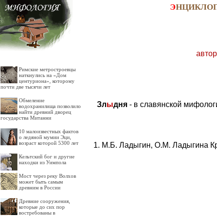
Э
НЦИКЛО
автор
Римские метростроевцы
наткнулись на «Дом
центуриона», которому
почти две тысячи лет
Обмеление
Зл
ы
дня
- в славянской мифолог
водохранилища позволило
найти древний дворец
государства Митанни
10 малоизвестных фактов
о ледяной мумии Эци,
возраст которой 5300 лет
М.Б. Ладыгин, О.М. Ладыгина К
Кельтский бог и другие
находки из Уимпола
Мост через реку Волхов
может быть самым
древним в России
Древние сооружения,
которые до сих пор
востребованы в