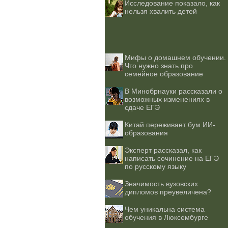
Исследование показало, как
нельзя хвалить детей
Мифы о домашнем обучении.
Что нужно знать про
семейное образование
В Минобрнауки рассказали о
возможных изменениях в
сдаче ЕГЭ
Китай переживает бум ИИ-
образования
Эксперт рассказал, как
написать сочинение на ЕГЭ
по русскому языку
Значимость вузовских
дипломов преувеличена?
Чем уникальна система
обучения в Люксембурге