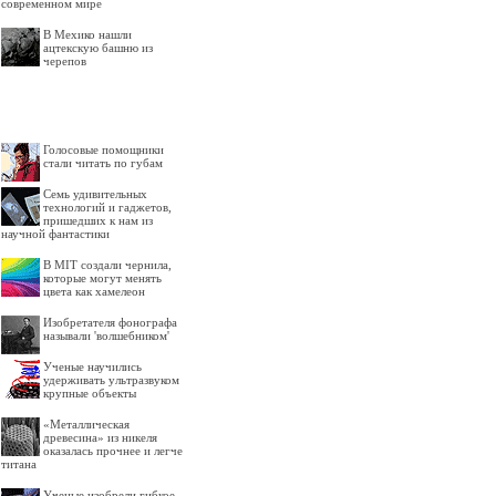
современном мире
В Мехико нашли
ацтекскую башню из
черепов
Голосовые помощники
стали читать по губам
Семь удивительных
технологий и гаджетов,
пришедших к нам из
научной фантастики
В MIT создали чернила,
которые могут менять
цвета как хамелеон
Изобретателя фонографа
называли 'волшебником'
Ученые научились
удерживать ультразвуком
крупные объекты
«Металлическая
древесина» из никеля
оказалась прочнее и легче
титана
Ученые изобрели гибкое