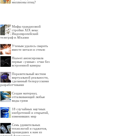
миллионы птиц?
Мифы грандиозной
стройки XIX века:
Индоевропейский
телеграф в Абхазии
Ученым удалось сварить
вместе металл и стекло
Huawei анонсировала
первые «умные» очки без
встроенной камеры
Поразительный костюм
виртуальной реальности,
сделанный белорусскими
разработчиками
Создан материал,
отталкивающий любые
виды грязи
18 случайных научных
изобретений и открытий,
изменивших мир
Семь удивительных
технологий и гаджетов,
пришедших к нам из
научной фантастики