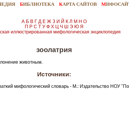
ПЕДИЯ
Б
ИБЛИОТЕКА
К
АРТА САЙТОВ
М
ИФОСАЙ
А
Б
В
Г
Д
Е
Ж
З
И
Й
К
Л
М
Н
О
П
Р
С
Т
У
Ф
Х
Ц
Ч
Ш
Э
Ю
Я
ская иллюстрированная мифологическая энциклопедия
зоолатрия
оклонение животным.
Источники:
раткий мифологический словарь - М.: Издательство НОУ "По