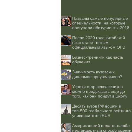
Названы самые популярные
специальности, на которые
поступали абитуриенты-2018
После 2020 года китайский
язык станет пятым
официальным языком ОГЭ
Бизнес-тренинги как часть
обучения
Значимость вузовских
дипломов преувеличена?
Успехи старшеклассников
можно предсказать еще до
того, как они пойдут в школу
Десять вузов РФ вошли в
топ-500 глобального рейтинга
университетов RUR
Американский педагог нашёл
нестандартный способ оценки