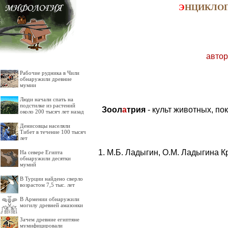
Э
НЦИКЛО
автор
Рабочие рудника в Чили
обнаружили древние
мумии
Люди начали спать на
подстилке из растений
Зоол
а
трия
- культ животных, п
около 200 тысяч лет назад
Денисовцы населяли
Тибет в течение 100 тысяч
лет
М.Б. Ладыгин, О.М. Ладыгина К
На севере Египта
обнаружили десятки
мумий
В Турции найдено сверло
возрастом 7,5 тыс. лет
В Армении обнаружили
могилу древней амазонки
Зачем древние египтяне
мумифицировали