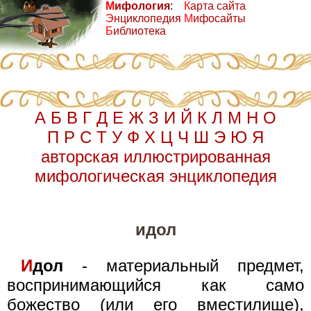
М
ифология
:
К
арта сайта
Э
нциклопедия
М
ифосайты
Б
иблиотека
А
Б
В
Г
Д
Е
Ж
З
И
Й
К
Л
М
Н
О
П
Р
С
Т
У
Ф
Х
Ц
Ч
Ш
Э
Ю
Я
авторская иллюстрированная
мифологическая энциклопедия
идол
И
дол
- материальный предмет,
воспринимающийся как само
божество (или его вместилище),