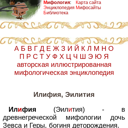
М
ифология
:
К
арта сайта
Э
нциклопедия
М
ифосайты
Б
иблиотека
А
Б
В
Г
Д
Е
Ж
З
И
Й
К
Л
М
Н
О
П
Р
С
Т
У
Ф
Х
Ц
Ч
Ш
Э
Ю
Я
авторская иллюстрированная
мифологическая энциклопедия
Илифия, Эилития
Ил
и
фия
(Эил
и
тия) - в
древнегреческой мифологии дочь
Зевса и Геры, богиня деторождения.