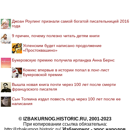
Джоан Роулинг признали самой богатой писательницей 2016
года
9 причин, почему полезно читать детям книги
Успенским будет написано продолжение
«Простоквашино»
Букеровскую премию получила ирландка Анна Бернс
Комикс впервые в истории попал в лонг-лист
Букеровской премии
Вышла новая книга почти через 100 лет после смерти
французского писателя
Сын Толкина издал повесть отца через 100 лет после ее
написания
© IZBAKURNOG.HISTORIC.RU, 2001-2023
При копировании ссылка обязательна:
http://izbakurnog.historic.ru/ '
Избакурног - эпос народов