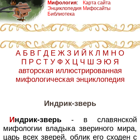
М
ифология
:
К
арта сайта
Э
нциклопедия
М
ифосайты
Б
иблиотека
А
Б
В
Г
Д
Е
Ж
З
И
Й
К
Л
М
Н
О
П
Р
С
Т
У
Ф
Х
Ц
Ч
Ш
Э
Ю
Я
авторская иллюстрированная
мифологическая энциклопедия
Индрик-зверь
И
ндрик-зверь
- в славянской
мифологии владыка звериного мира,
царь всех зверей, облик его сходен с