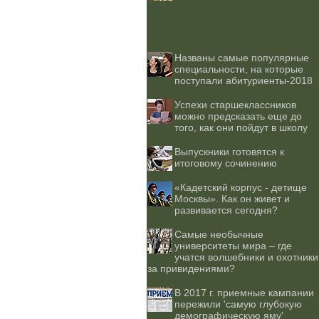
Названы самые популярные
специальности, на которые
поступали абитуриенты-2018
Успехи старшеклассников
можно предсказать еще до
того, как они пойдут в школу
Выпускники готовятся к
итоговому сочинению
«Кадетский корпус - детище
Москвы». Как он живет и
развивается сегодня?
Самые необычные
университеты мира – где
учатся волшебники и охотники
за привидениями?
В 2017 г. приемные кампании
пережили 'самую глубокую
демографическую яму'