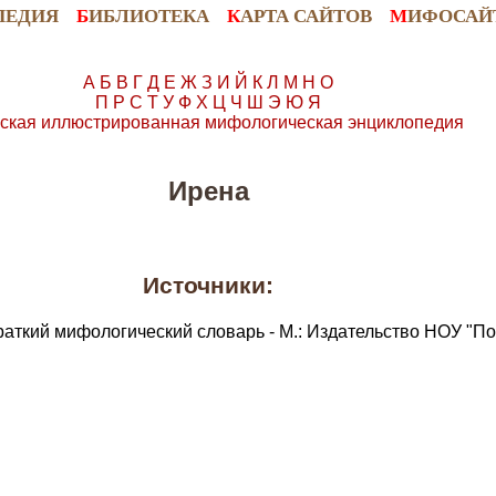
ПЕДИЯ
Б
ИБЛИОТЕКА
К
АРТА САЙТОВ
М
ИФОСАЙ
А
Б
В
Г
Д
Е
Ж
З
И
Й
К
Л
М
Н
О
П
Р
С
Т
У
Ф
Х
Ц
Ч
Ш
Э
Ю
Я
ская иллюстрированная мифологическая энциклопедия
Ирена
Источники:
раткий мифологический словарь - М.: Издательство НОУ "По