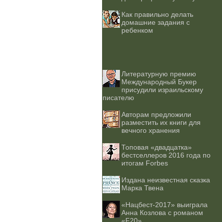
Как правильно делать
домашние задания с
ребенком
Литературную премию
Международный Букер
присудили израильскому
писателю
Авторам предложили
разместить их книги для
вечного хранения
Топовая «двадцатка»
бестселлеров 2016 года по
итогам Forbes
Издана неизвестная сказка
Марка Твена
«Нацбест-2017» выиграла
Анна Козлова с романом
«F20»