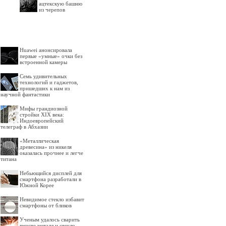
ацтекскую башню
из черепов
Huawei анонсировала
первые «умные» очки без
встроенной камеры
Семь удивительных
технологий и гаджетов,
пришедших к нам из
научной фантастики
Мифы грандиозной
стройки XIX века:
Индоевропейский
телеграф в Абхазии
«Металлическая
древесина» из никеля
оказалась прочнее и легче
титана
Небьющийся дисплей для
смартфона разработали в
Южной Корее
Невидимое стекло избавит
смартфоны от бликов
Ученым удалось сварить
вместе металл и стекло