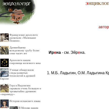
Э
НЦИКЛО
автор
Французские археологи
раскопали «Маленькие
Помпеи»
Древнейшему
колодезному срубу более
Ир
е
на
- см. Эйр
е
на.
семи тысяч лет
Археологи нашли
сокровища железного века
Ученые обнаружили
М.Б. Ладыгин, О.М. Ладыгина К
следы развитых
технологий в древней
Европе
Гора в Индонезии
скрывала очень большую и
чрезвычайно древнюю
«пирамиду»
История испанского языка
В Мехико нашли