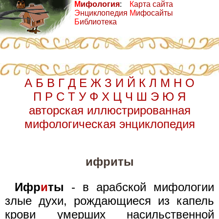
М
ифология
:
К
арта сайта
Э
нциклопедия
М
ифосайты
Б
иблиотека
А
Б
В
Г
Д
Е
Ж
З
И
Й
К
Л
М
Н
О
П
Р
С
Т
У
Ф
Х
Ц
Ч
Ш
Э
Ю
Я
авторская иллюстрированная
мифологическая энциклопедия
ифриты
Ифр
и
ты
- в арабской мифологии
злые духи, рождающиеся из капель
крови умерших насильственной