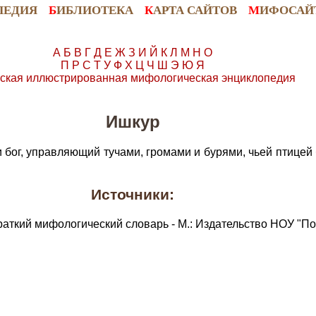
ПЕДИЯ
Б
ИБЛИОТЕКА
К
АРТА САЙТОВ
М
ИФОСАЙ
А
Б
В
Г
Д
Е
Ж
З
И
Й
К
Л
М
Н
О
П
Р
С
Т
У
Ф
Х
Ц
Ч
Ш
Э
Ю
Я
ская иллюстрированная мифологическая энциклопедия
Ишкур
бог, управляющий тучами, громами и бурями, чьей птицей
Источники:
раткий мифологический словарь - М.: Издательство НОУ "По