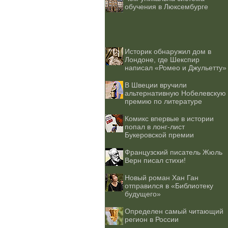
обучения в Люксембурге
Историк обнаружил дом в
Лондоне, где Шекспир
написал «Ромео и Джульетту»
В Швеции вручили
альтернативную Нобелевскую
премию по литературе
Комикс впервые в истории
попал в лонг-лист
Букеровской премии
Французский писатель Жюль
Верн писал стихи!
Новый роман Хан Ган
отправился в «Библиотеку
будущего»
Определен самый читающий
регион в России