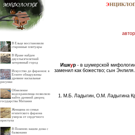
Э
НЦИКЛО
автор
В Ельце восстановили
старинные плитуары
В Ираке найден
двухтысячелетний
затерянный город
Ишк
у
р
- в шумерской мифологии 
заменил как божество; сын Энлиля.
Искусство до фараонов: в
Египте обнаружены
древние наскальные
рисунки
Обмеление
водохранилища позволило
М.Б. Ладыгин, О.М. Ладыгина К
найти древний дворец
государства Митанни
Женщина из семьи
египетского фараона
умерла от сердечного
приступа
В Помпеях нашли дома с
балконами