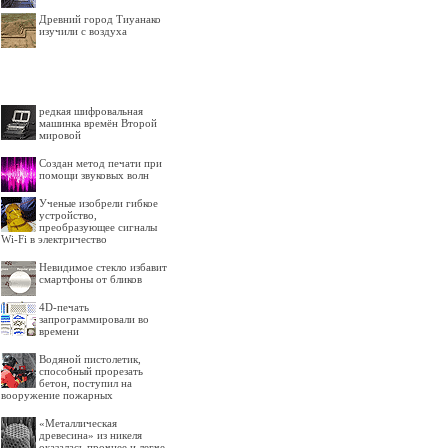
Древний город Тиуанако
изучили с воздуха
редкая шифровальная
машинка времён Второй
мировой
Создан метод печати при
помощи звуковых волн
Ученые изобрели гибкое
устройство,
преобразующее сигналы
Wi-Fi в электричество
Невидимое стекло избавит
смартфоны от бликов
4D-печать
запрограммировали во
времени
Водяной пистолетик,
способный прорезать
бетон, поступил на
вооружение пожарных
«Металлическая
древесина» из никеля
оказалась прочнее и легче