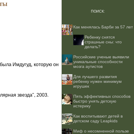
ТЫ
ПОИСК:
Как менялась Барби за 57 лет
Ребенку снятся
страшные сны: что
делать?
Российские ученые выявили
уникальные способности
 была Имдугуд, которую он
мозга аутистов
Для лучшего развития
ребенку нужен минимум
игрушек
лярная звезда", 2003.
Пять эффективных способов
быстро унять детскую
истерику
Как воспитывают детей в
детском саду Leapkids
Миф о несомненной пользе