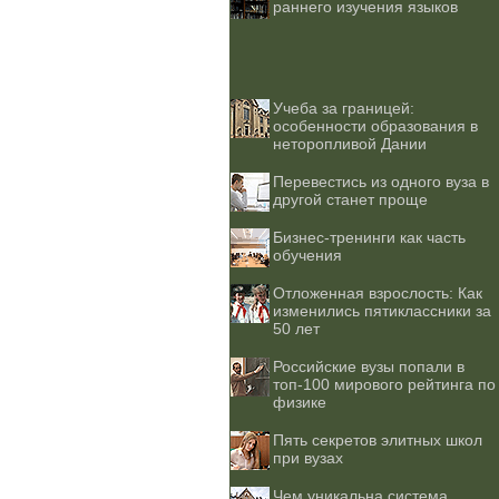
раннего изучения языков
Учеба за границей:
особенности образования в
неторопливой Дании
Перевестись из одного вуза в
другой станет проще
Бизнес-тренинги как часть
обучения
Отложенная взрослость: Как
изменились пятиклассники за
50 лет
Российские вузы попали в
топ-100 мирового рейтинга по
физике
Пять секретов элитных школ
при вузах
Чем уникальна система