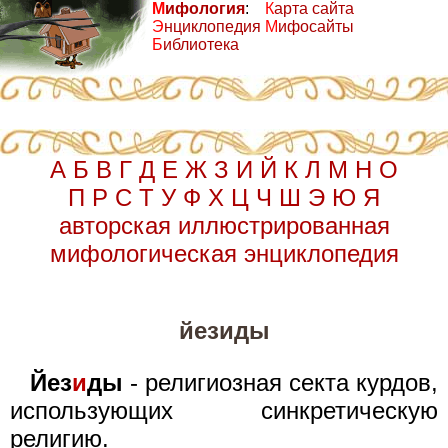
М
ифология
:
К
арта сайта
Э
нциклопедия
М
ифосайты
Б
иблиотека
А
Б
В
Г
Д
Е
Ж
З
И
Й
К
Л
М
Н
О
П
Р
С
Т
У
Ф
Х
Ц
Ч
Ш
Э
Ю
Я
авторская иллюстрированная
мифологическая энциклопедия
йезиды
Йез
и
ды
- религиозная секта курдов,
использующих синкретическую
религию.