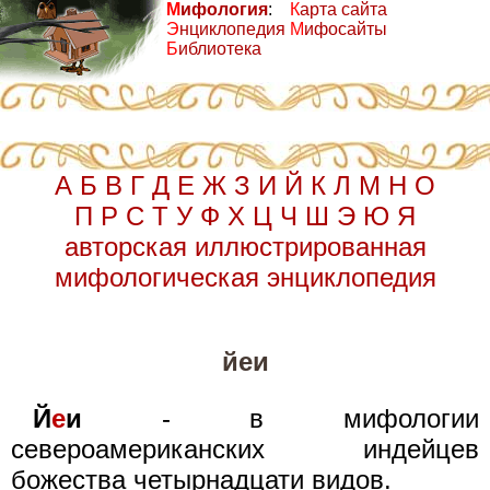
М
ифология
:
К
арта сайта
Э
нциклопедия
М
ифосайты
Б
иблиотека
А
Б
В
Г
Д
Е
Ж
З
И
Й
К
Л
М
Н
О
П
Р
С
Т
У
Ф
Х
Ц
Ч
Ш
Э
Ю
Я
авторская иллюстрированная
мифологическая энциклопедия
йеи
Й
е
и
- в мифологии
североамериканских индейцев
божества четырнадцати видов.