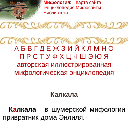
М
ифология
:
К
арта сайта
Э
нциклопедия
М
ифосайты
Б
иблиотека
А
Б
В
Г
Д
Е
Ж
З
И
Й
К
Л
М
Н
О
П
Р
С
Т
У
Ф
Х
Ц
Ч
Ш
Э
Ю
Я
авторская иллюстрированная
мифологическая энциклопедия
Калкала
К
а
лкала
- в шумерской мифологии
привратник дома Энлиля.