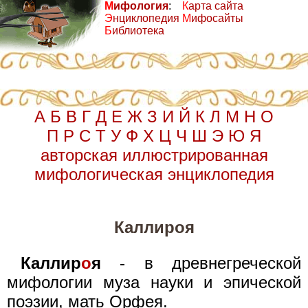
М
ифология
:
К
арта сайта
Э
нциклопедия
М
ифосайты
Б
иблиотека
А
Б
В
Г
Д
Е
Ж
З
И
Й
К
Л
М
Н
О
П
Р
С
Т
У
Ф
Х
Ц
Ч
Ш
Э
Ю
Я
авторская иллюстрированная
мифологическая энциклопедия
Каллироя
Каллир
о
я
- в древнегреческой
мифологии муза науки и эпической
поэзии, мать Орфея.