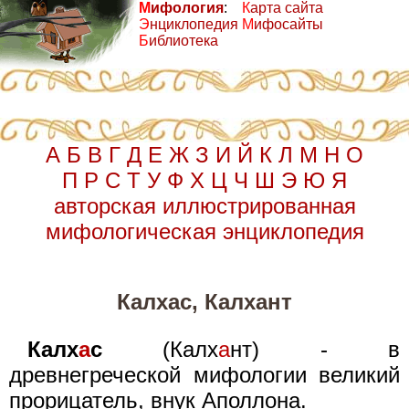
М
ифология
:
К
арта сайта
Э
нциклопедия
М
ифосайты
Б
иблиотека
А
Б
В
Г
Д
Е
Ж
З
И
Й
К
Л
М
Н
О
П
Р
С
Т
У
Ф
Х
Ц
Ч
Ш
Э
Ю
Я
авторская иллюстрированная
мифологическая энциклопедия
Калхас, Калхант
Калх
а
с
(Калх
а
нт) - в
древнегреческой мифологии великий
прорицатель, внук Аполлона.