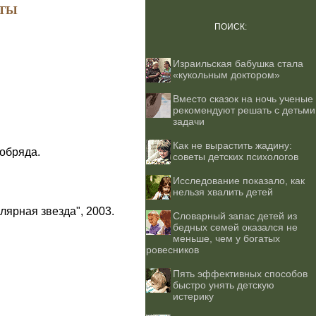
ТЫ
ПОИСК:
Израильская бабушка стала
«кукольным доктором»
Вместо сказок на ночь ученые
рекомендуют решать с детьми
задачи
Как не вырастить жадину:
обряда.
советы детских психологов
Исследование показало, как
нельзя хвалить детей
лярная звезда", 2003.
Словарный запас детей из
бедных семей оказался не
меньше, чем у богатых
ровесников
Пять эффективных способов
быстро унять детскую
истерику