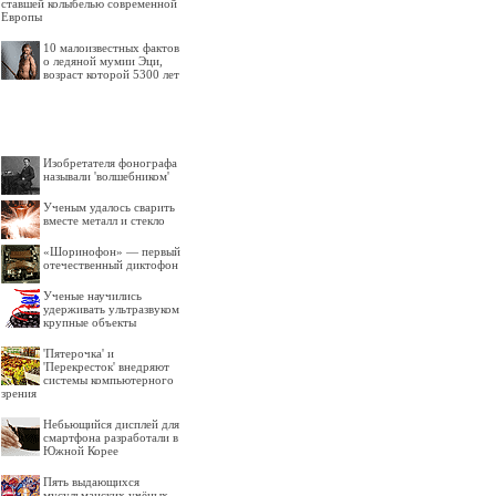
ставшей колыбелью современной
Европы
10 малоизвестных фактов
о ледяной мумии Эци,
возраст которой 5300 лет
Изобретателя фонографа
называли 'волшебником'
Ученым удалось сварить
вместе металл и стекло
«Шоринофон» — первый
отечественный диктофон
Ученые научились
удерживать ультразвуком
крупные объекты
'Пятерочка' и
'Перекресток' внедряют
системы компьютерного
зрения
Небьющийся дисплей для
смартфона разработали в
Южной Корее
Пять выдающихся
мусульманских учёных