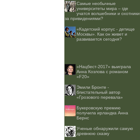
Самые необычные
университеты мира – где
учатся волшебники и охотники
за привидениями?
«Кадетский корпус - детище
Москвы». Как он живет и
развивается сегодня?
«Нацбест-2017» выиграла
Анна Козлова с романом
«F20»
Эмили Бронте -
блистательный автор
«Грозового перевала»
Букеровскую премию
получила ирландка Анна
Бернс
Ученые обнаружили самую
древнюю сказку