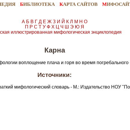
ПЕДИЯ
Б
ИБЛИОТЕКА
К
АРТА САЙТОВ
М
ИФОСАЙ
А
Б
В
Г
Д
Е
Ж
З
И
Й
К
Л
М
Н
О
П
Р
С
Т
У
Ф
Х
Ц
Ч
Ш
Э
Ю
Я
ская иллюстрированная мифологическая энциклопедия
Карна
фологии воплощение плача и горя во время погребального 
Источники:
раткий мифологический словарь - М.: Издательство НОУ "По