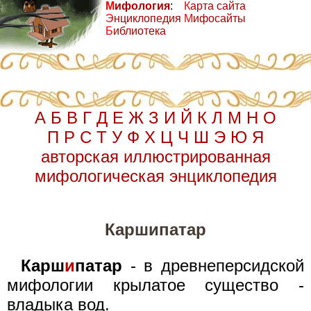
М
ифология
:
К
арта сайта
Э
нциклопедия
М
ифосайты
Б
иблиотека
А
Б
В
Г
Д
Е
Ж
З
И
Й
К
Л
М
Н
О
П
Р
С
Т
У
Ф
Х
Ц
Ч
Ш
Э
Ю
Я
авторская иллюстрированная
мифологическая энциклопедия
Каршипатар
Карш
и
патар
- в древнеперсидской
мифологии крылатое существо -
владыка вод.