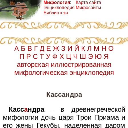
М
ифология
:
К
арта сайта
Э
нциклопедия
М
ифосайты
Б
иблиотека
А
Б
В
Г
Д
Е
Ж
З
И
Й
К
Л
М
Н
О
П
Р
С
Т
У
Ф
Х
Ц
Ч
Ш
Э
Ю
Я
авторская иллюстрированная
мифологическая энциклопедия
Кассандра
Касс
а
ндра
- в древнегреческой
мифологии дочь царя Трои Приама и
его жены Гекубы, наделенная даром