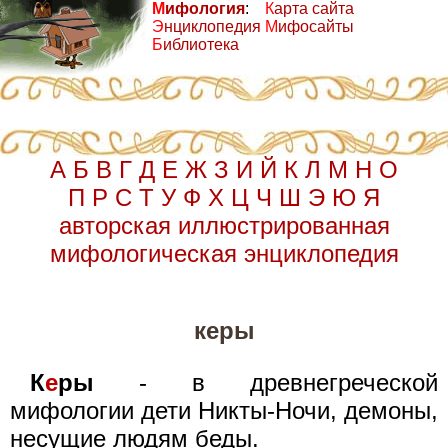
М
ифология
:
К
арта сайта
Э
нциклопедия
М
ифосайты
Б
иблиотека
А
Б
В
Г
Д
Е
Ж
З
И
Й
К
Л
М
Н
О
П
Р
С
Т
У
Ф
Х
Ц
Ч
Ш
Э
Ю
Я
авторская иллюстрированная
мифологическая энциклопедия
керы
К
е
ры
- в древнегреческой
мифологии дети Никты-Ночи, демоны,
несущие людям беды.