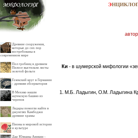
Э
НЦИКЛО
автор
Древние сооружения,
которые до сих пор
востребованы в
современном мире
Пол гробниц в древнем
Ки
- в шумерской мифологии «зем
Пилосе выстилали листы
золотой фольги
Гозекский круг в Германии
- древняя обсерватория
М.Б. Ладыгин, О.М. Ладыгина К
В Мехико нашли
ацтекскую башню из
черепов
Лидары помогли найти в
джунглях Камбоджи
древние храмы
Пионы в мировой истории
и культуре
Дар Юлианы Аникии -