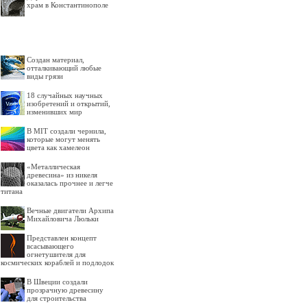
храм в Константинополе
Создан материал,
отталкивающий любые
виды грязи
18 случайных научных
изобретений и открытий,
изменивших мир
В MIT создали чернила,
которые могут менять
цвета как хамелеон
«Металлическая
древесина» из никеля
оказалась прочнее и легче
титана
Вечные двигатели Архипа
Михайловича Люльки
Представлен концепт
всасывающего
огнетушителя для
космических кораблей и подлодок
В Швеции создали
прозрачную древесину
для строительства