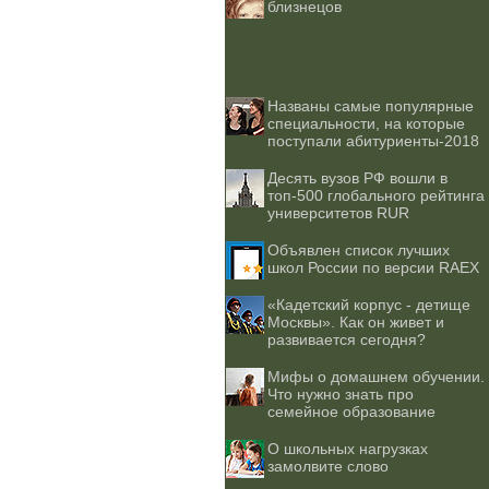
близнецов
Названы самые популярные
специальности, на которые
поступали абитуриенты-2018
Десять вузов РФ вошли в
топ-500 глобального рейтинга
университетов RUR
Объявлен список лучших
школ России по версии RAEX
«Кадетский корпус - детище
Москвы». Как он живет и
развивается сегодня?
Мифы о домашнем обучении.
Что нужно знать про
семейное образование
О школьных нагрузках
замолвите слово