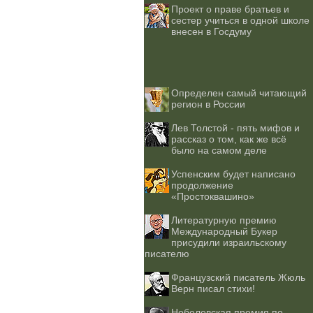
Проект о праве братьев и
сестер учиться в одной школе
внесен в Госдуму
Определен самый читающий
регион в России
Лев Толстой - пять мифов и
рассказ о том, как же всё
было на самом деле
Успенским будет написано
продолжение
«Простоквашино»
Литературную премию
Международный Букер
присудили израильскому
писателю
Французский писатель Жюль
Верн писал стихи!
Нобелевская премия по