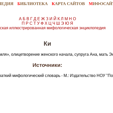
ПЕДИЯ
Б
ИБЛИОТЕКА
К
АРТА САЙТОВ
М
ИФОСАЙ
А
Б
В
Г
Д
Е
Ж
З
И
Й
К
Л
М
Н
О
П
Р
С
Т
У
Ф
Х
Ц
Ч
Ш
Э
Ю
Я
ская иллюстрированная мифологическая энциклопедия
Ки
ля», олицетворение женского начала, супруга Ана, мать Э
Источники:
раткий мифологический словарь - М.: Издательство НОУ "По