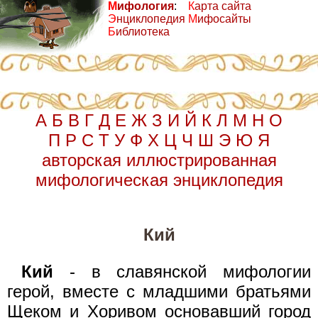
М
ифология
:
К
арта сайта
Э
нциклопедия
М
ифосайты
Б
иблиотека
А
Б
В
Г
Д
Е
Ж
З
И
Й
К
Л
М
Н
О
П
Р
С
Т
У
Ф
Х
Ц
Ч
Ш
Э
Ю
Я
авторская иллюстрированная
мифологическая энциклопедия
Кий
Кий
- в славянской мифологии
герой, вместе с младшими братьями
Щеком и Хоривом основавший город