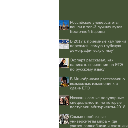
Российские университеты
вошли в топ-3 лучших вузов
Восточной Европы
В 2017 г. приемные кампании
пережили 'самую глубокую
демографическую яму'
Эксперт рассказал, как
написать сочинение на ЕГЭ
по русскому языку
В Минобрнауки рассказали о
возможных изменениях в
сдаче ЕГЭ
Названы самые популярные
специальности, на которые
поступали абитуриенты-2018
Самые необычные
университеты мира – где
учатся волшебники и охотники