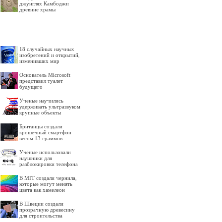
джунглях Камбоджи
древние храмы
18 случайных научных
изобретений и открытий,
изменивших мир
Основатель Microsoft
представил туалет
будущего
Ученые научились
удерживать ультразвуком
крупные объекты
Британцы создали
крошечный смартфон
весом 13 граммов
Учёные использовали
наушники для
разблокировки телефона
В MIT создали чернила,
которые могут менять
цвета как хамелеон
В Швеции создали
прозрачную древесину
для строительства