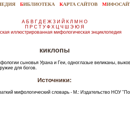
ПЕДИЯ
Б
ИБЛИОТЕКА
К
АРТА САЙТОВ
М
ИФОСАЙ
А
Б
В
Г
Д
Е
Ж
З
И
Й
К
Л
М
Н
О
П
Р
С
Т
У
Ф
Х
Ц
Ч
Ш
Э
Ю
Я
ская иллюстрированная мифологическая энциклопедия
киклопы
ифологии сыновья Урана и Геи, одноглазые великаны, выко
ружие для богов.
Источники:
раткий мифологический словарь - М.: Издательство НОУ "По