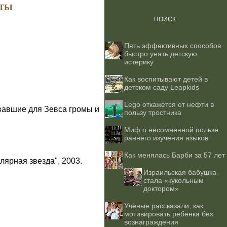
ТЫ
ПОИСК:
Пять эффективных способов
быстро унять детскую
истерику
Как воспитывают детей в
детском саду Leapkids
Lego откажется от нефти в
вавшие для Зевса громы и
пользу тростника
Миф о несомненной пользе
раннего изучения языков
Как менялась Барби за 57 лет
лярная звезда", 2003.
Израильская бабушка
стала «кукольным
доктором»
Учёные рассказали, как
мотивировать ребенка без
вознаграждения