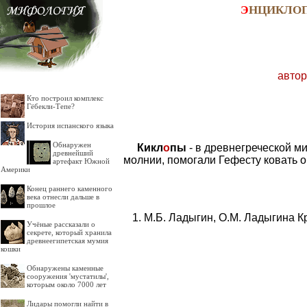
Э
НЦИКЛО
автор
Кто построил комплекс
Гёбекли-Тепе?
История испанского языка
Обнаружен
Кикл
о
пы
- в древнегреческой м
древнейший
молнии, помогали Гефесту ковать о
артефакт Южной
Америки
Конец раннего каменного
века отнесли дальше в
прошлое
М.Б. Ладыгин, О.М. Ладыгина К
Учёные рассказали о
секрете, который хранила
древнеегипетская мумия
кошки
Обнаружены каменные
сооружения 'мустатилы',
которым около 7000 лет
Лидары помогли найти в