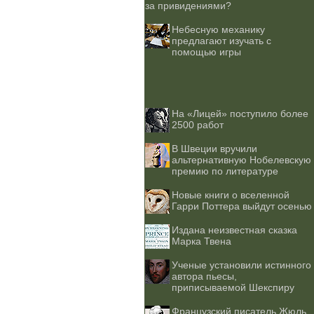
за привидениями?
Небесную механику
предлагают изучать с
помощью игры
На «Лицей» поступило более
2500 работ
В Швеции вручили
альтернативную Нобелевскую
премию по литературе
Новые книги о вселенной
Гарри Поттера выйдут осенью
Издана неизвестная сказка
Марка Твена
Ученые установили истинного
автора пьесы,
приписываемой Шекспиру
Французский писатель Жюль