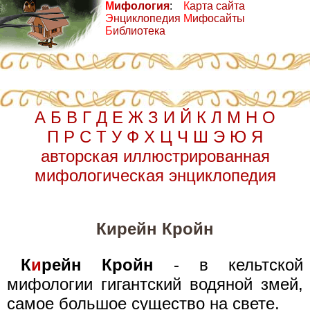
М
ифология
:
К
арта сайта
Э
нциклопедия
М
ифосайты
Б
иблиотека
А
Б
В
Г
Д
Е
Ж
З
И
Й
К
Л
М
Н
О
П
Р
С
Т
У
Ф
Х
Ц
Ч
Ш
Э
Ю
Я
авторская иллюстрированная
мифологическая энциклопедия
Кирейн Кройн
К
и
рейн Кройн
- в кельтской
мифологии гигантский водяной змей,
самое большое существо на свете.