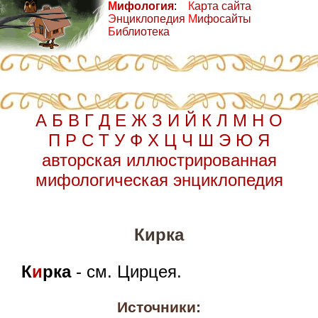
М
ифология
:
К
арта сайта
Э
нциклопедия
М
ифосайты
Б
иблиотека
А
Б
В
Г
Д
Е
Ж
З
И
Й
К
Л
М
Н
О
П
Р
С
Т
У
Ф
Х
Ц
Ч
Ш
Э
Ю
Я
авторская иллюстрированная
мифологическая энциклопедия
Кирка
К
и
рка
- см. Цирцея.
Источники: