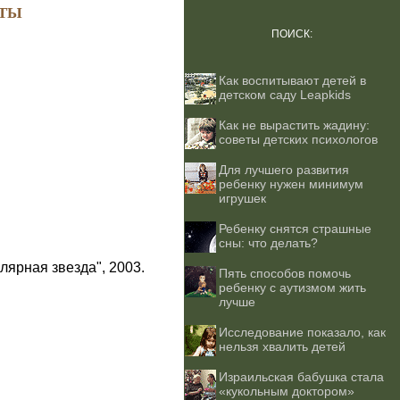
ТЫ
ПОИСК:
Как воспитывают детей в
детском саду Leapkids
Как не вырастить жадину:
советы детских психологов
Для лучшего развития
ребенку нужен минимум
игрушек
Ребенку снятся страшные
сны: что делать?
лярная звезда", 2003.
Пять способов помочь
ребенку с аутизмом жить
лучше
Исследование показало, как
нельзя хвалить детей
Израильская бабушка стала
«кукольным доктором»