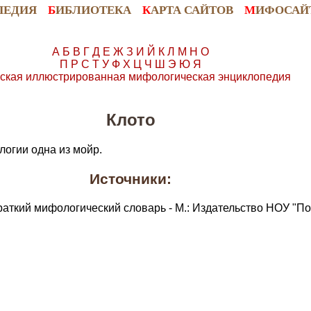
ПЕДИЯ
Б
ИБЛИОТЕКА
К
АРТА САЙТОВ
М
ИФОСАЙ
А
Б
В
Г
Д
Е
Ж
З
И
Й
К
Л
М
Н
О
П
Р
С
Т
У
Ф
Х
Ц
Ч
Ш
Э
Ю
Я
ская иллюстрированная мифологическая энциклопедия
Клото
логии одна из мойр.
Источники:
раткий мифологический словарь - М.: Издательство НОУ "По