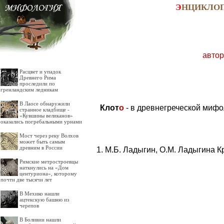
Э
НЦИКЛО
автор
Расцвет и упадок
Древнего Рима
проследили по
гренландским ледникам
В Лаосе обнаружили
Клот
о
- в древнегреческой мифо
странное кладбище -
«Кувшины великанов»
оказались погребальными урнами
Мост через реку Волхов
может быть самым
древним в России
М.Б. Ладыгин, О.М. Ладыгина К
Римские метростроевцы
наткнулись на «Дом
центуриона», которому
почти две тысячи лет
В Мехико нашли
ацтекскую башню из
черепов
В Боливии нашли