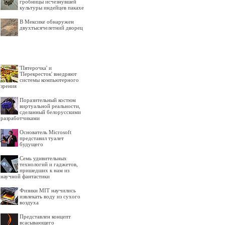
гробницы исчезнувшей
культуры индейцев пакахе
В Мексике обнаружен
двухтысячелетний дворец
'Пятерочка' и
'Перекресток' внедряют
системы компьютерного
зрения
Поразительный костюм
виртуальной реальности,
сделанный белорусскими
разработчиками
Основатель Microsoft
представил туалет
будущего
Семь удивительных
технологий и гаджетов,
пришедших к нам из
научной фантастики
Физики MIT научились
извлекать воду из сухого
воздуха
Представлен концепт
всасывающего