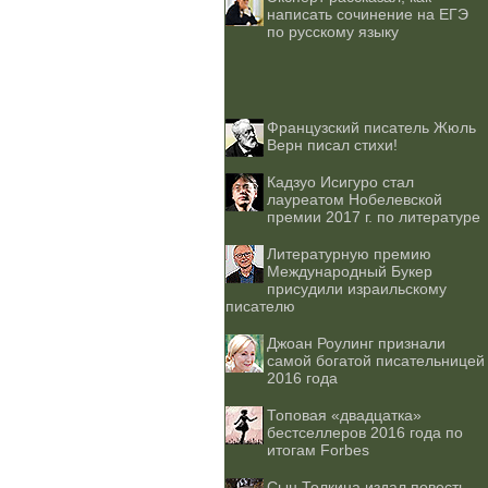
написать сочинение на ЕГЭ
по русскому языку
Французский писатель Жюль
Верн писал стихи!
Кадзуо Исигуро стал
лауреатом Нобелевской
премии 2017 г. по литературе
Литературную премию
Международный Букер
присудили израильскому
писателю
Джоан Роулинг признали
самой богатой писательницей
2016 года
Топовая «двадцатка»
бестселлеров 2016 года по
итогам Forbes
Сын Толкина издал повесть