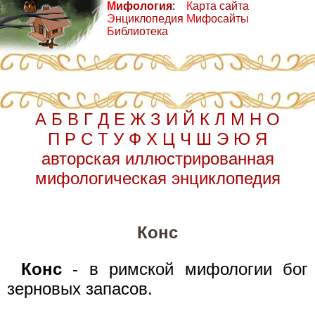
М
ифология
:
К
арта сайта
Э
нциклопедия
М
ифосайты
Б
иблиотека
А
Б
В
Г
Д
Е
Ж
З
И
Й
К
Л
М
Н
О
П
Р
С
Т
У
Ф
Х
Ц
Ч
Ш
Э
Ю
Я
авторская иллюстрированная
мифологическая энциклопедия
Конс
Конс
- в римской мифологии бог
зерновых запасов.