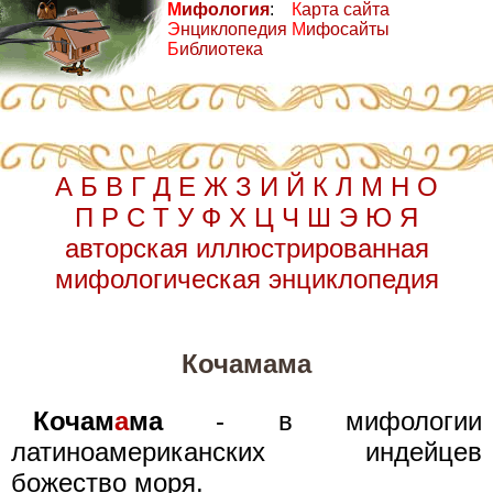
М
ифология
:
К
арта сайта
Э
нциклопедия
М
ифосайты
Б
иблиотека
А
Б
В
Г
Д
Е
Ж
З
И
Й
К
Л
М
Н
О
П
Р
С
Т
У
Ф
Х
Ц
Ч
Ш
Э
Ю
Я
авторская иллюстрированная
мифологическая энциклопедия
Кочамама
Кочам
а
ма
- в мифологии
латиноамериканских индейцев
божество моря.