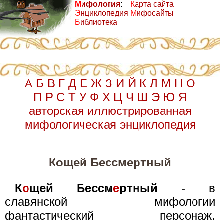
М
ифология
:
К
арта сайта
Э
нциклопедия
М
ифосайты
Б
иблиотека
А
Б
В
Г
Д
Е
Ж
З
И
Й
К
Л
М
Н
О
П
Р
С
Т
У
Ф
Х
Ц
Ч
Ш
Э
Ю
Я
авторская иллюстрированная
мифологическая энциклопедия
Кощей Бессмертный
К
о
щей Бессм
е
ртный
- в
славянской мифологии
фантастический персонаж,