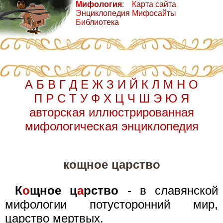
М
ифология
:
К
арта сайта
Э
нциклопедия
М
ифосайты
Б
иблиотека
А
Б
В
Г
Д
Е
Ж
З
И
Й
К
Л
М
Н
О
П
Р
С
Т
У
Ф
Х
Ц
Ч
Ш
Э
Ю
Я
авторская иллюстрированная
мифологическая энциклопедия
кощное царство
К
о
щное ц
а
рство
- в славянской
мифологии потусторонний мир,
царство мертвых.