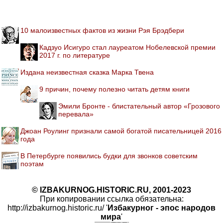
10 малоизвестных фактов из жизни Рэя Брэдбери
Кадзуо Исигуро стал лауреатом Нобелевской премии
2017 г. по литературе
Издана неизвестная сказка Марка Твена
9 причин, почему полезно читать детям книги
Эмили Бронте - блистательный автор «Грозового
перевала»
Джоан Роулинг признали самой богатой писательницей 2016
года
В Петербурге появились будки для звонков советским
поэтам
© IZBAKURNOG.HISTORIC.RU, 2001-2023
При копировании ссылка обязательна:
http://izbakurnog.historic.ru/ '
Избакурног - эпос народов
мира
'