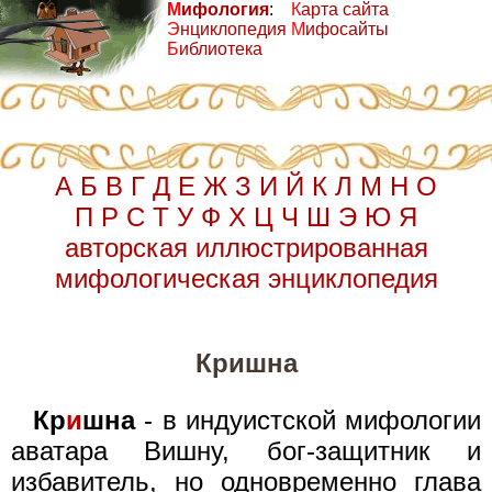
М
ифология
:
К
арта сайта
Э
нциклопедия
М
ифосайты
Б
иблиотека
А
Б
В
Г
Д
Е
Ж
З
И
Й
К
Л
М
Н
О
П
Р
С
Т
У
Ф
Х
Ц
Ч
Ш
Э
Ю
Я
авторская иллюстрированная
мифологическая энциклопедия
Кришна
Кр
и
шна
- в индуистской мифологии
аватара Вишну, бог-защитник и
избавитель, но одновременно глава