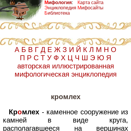
М
ифология
:
К
арта сайта
Э
нциклопедия
М
ифосайты
Б
иблиотека
А
Б
В
Г
Д
Е
Ж
З
И
Й
К
Л
М
Н
О
П
Р
С
Т
У
Ф
Х
Ц
Ч
Ш
Э
Ю
Я
авторская иллюстрированная
мифологическая энциклопедия
кромлех
Кр
о
млех
- каменное сооружение из
камней в виде круга,
располагавшееся на вершинах