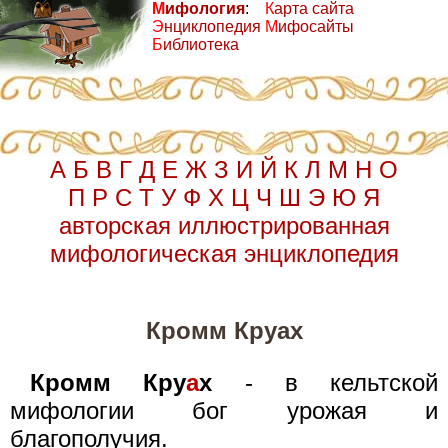
М
ифология
:
К
арта сайта
Э
нциклопедия
М
ифосайты
Б
иблиотека
А
Б
В
Г
Д
Е
Ж
З
И
Й
К
Л
М
Н
О
П
Р
С
Т
У
Ф
Х
Ц
Ч
Ш
Э
Ю
Я
авторская иллюстрированная
мифологическая энциклопедия
Кромм Круах
Кромм Кру
а
х
- в кельтской
мифологии бог урожая и
благополучия.