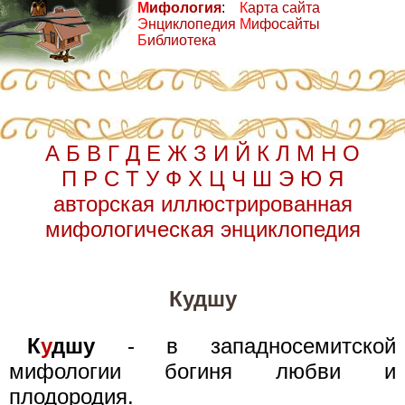
М
ифология
:
К
арта сайта
Э
нциклопедия
М
ифосайты
Б
иблиотека
А
Б
В
Г
Д
Е
Ж
З
И
Й
К
Л
М
Н
О
П
Р
С
Т
У
Ф
Х
Ц
Ч
Ш
Э
Ю
Я
авторская иллюстрированная
мифологическая энциклопедия
Кудшу
К
у
дшу
- в западносемитской
мифологии богиня любви и
плодородия.