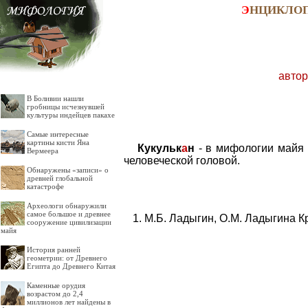
Э
НЦИКЛО
автор
В Боливии нашли
гробницы исчезнувшей
культуры индейцев пакахе
Самые интересные
картины кисти Яна
Кукульк
а
н
- в мифологии майя 
Вермеера
человеческой головой.
Обнаружены «записи» о
древней глобальной
катастрофе
Археологи обнаружили
самое большое и древнее
М.Б. Ладыгин, О.М. Ладыгина К
сооружение цивилизации
майя
История ранней
геометрии: от Древнего
Египта до Древнего Китая
Каменные орудия
возрастом до 2,4
миллионов лет найдены в