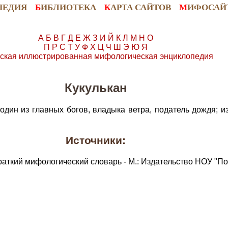
ПЕДИЯ
Б
ИБЛИОТЕКА
К
АРТА САЙТОВ
М
ИФОСАЙ
А
Б
В
Г
Д
Е
Ж
З
И
Й
К
Л
М
Н
О
П
Р
С
Т
У
Ф
Х
Ц
Ч
Ш
Э
Ю
Я
ская иллюстрированная мифологическая энциклопедия
Кукулькан
один из главных богов, владыка ветра, податель дождя; и
Источники:
раткий мифологический словарь - М.: Издательство НОУ "По