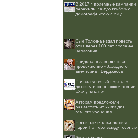
В 2017 г. приемные кампании
пережили 'самую глубокую
демографическую яму'
Сын Толкина издал повесть
отца через 100 лет после ее
написания
Найдено незавершенное
продолжение «Заводного
апельсина» Берджесса
Появился новый портал о
детском и юношеском чтении
«Хочу читать»
Авторам предложили
разместить их книги для
вечного хранения
Новые книги о вселенной
Гарри Поттера выйдут осенью
Эмили Бронте -