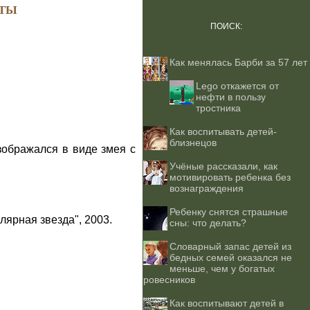
ТЫ
ПОИСК:
Как менялась Барби за 57 лет
Lego откажется от
нефти в пользу
тростника
Как воспитывать детей-
близнецов
зображался в виде змея с
Учёные рассказали, как
мотивировать ребенка без
вознаграждения
Ребенку снятся страшные
лярная звезда", 2003.
сны: что делать?
Словарный запас детей из
бедных семей оказался не
меньше, чем у богатых
ровесников
Как воспитывают детей в