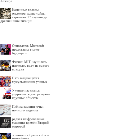
Алжире
Каменные головы
ольмеков: какие тайны
скрывают 17 скульптур
древней цивилизации
Основатель Microsoft
представил туалет
будущего
Физики MIT научились
извлекать воду из сухого
воздуха
Пять выдающихся
мусульманских учёных
Ученые научились
удерживать ультразвуком
крупные объекты
Плёнка заменит очки
ночного видения
редкая шифровальная
машинка времён Второй
мировой
Ученые изобрели гибкое
устройство,