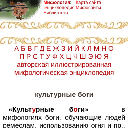
М
ифология
:
К
арта сайта
Э
нциклопедия
М
ифосайты
Б
иблиотека
А
Б
В
Г
Д
Е
Ж
З
И
Й
К
Л
М
Н
О
П
Р
С
Т
У
Ф
Х
Ц
Ч
Ш
Э
Ю
Я
авторская иллюстрированная
мифологическая энциклопедия
культурные боги
«Культ
у
рные б
о
ги»
- в
мифологиях боги, обучающие людей
ремеслам, использованию огня и пр.,