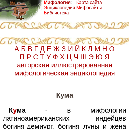
М
ифология
:
К
арта сайта
Э
нциклопедия
М
ифосайты
Б
иблиотека
А
Б
В
Г
Д
Е
Ж
З
И
Й
К
Л
М
Н
О
П
Р
С
Т
У
Ф
Х
Ц
Ч
Ш
Э
Ю
Я
авторская иллюстрированная
мифологическая энциклопедия
Кума
К
у
ма
- в мифологии
латиноамериканских индейцев
богиня-демиург, богиня луны и жена