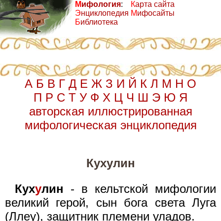
М
ифология
:
К
арта сайта
Э
нциклопедия
М
ифосайты
Б
иблиотека
А
Б
В
Г
Д
Е
Ж
З
И
Й
К
Л
М
Н
О
П
Р
С
Т
У
Ф
Х
Ц
Ч
Ш
Э
Ю
Я
авторская иллюстрированная
мифологическая энциклопедия
Кухулин
Кух
у
лин
- в кельтской мифологии
великий герой, сын бога света Луга
(Ллеу), защитник племени уладов.