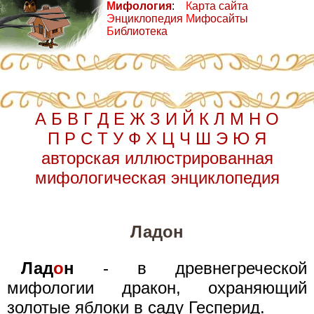
М
ифология
:
К
арта сайта
Э
нциклопедия
М
ифосайты
Б
иблиотека
А
Б
В
Г
Д
Е
Ж
З
И
Й
К
Л
М
Н
О
П
Р
С
Т
У
Ф
Х
Ц
Ч
Ш
Э
Ю
Я
авторская иллюстрированная
мифологическая энциклопедия
Ладон
Лад
о
н
- в древнегреческой
мифологии дракон, охраняющий
золотые яблоки в саду Гесперид.