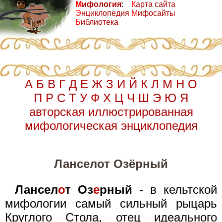
М
ифология
:
К
арта сайта
Э
нциклопедия
М
ифосайты
Б
иблиотека
А
Б
В
Г
Д
Е
Ж
З
И
Й
К
Л
М
Н
О
П
Р
С
Т
У
Ф
Х
Ц
Ч
Ш
Э
Ю
Я
авторская иллюстрированная
мифологическая энциклопедия
Ланселот Озёрный
Лансел
о
т Оз
е
рный
- в кельтской
мифологии самый сильный рыцарь
Круглого Стола, отец идеального