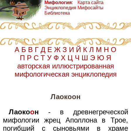
М
ифология
:
К
арта сайта
Э
нциклопедия
М
ифосайты
Б
иблиотека
А
Б
В
Г
Д
Е
Ж
З
И
Й
К
Л
М
Н
О
П
Р
С
Т
У
Ф
Х
Ц
Ч
Ш
Э
Ю
Я
авторская иллюстрированная
мифологическая энциклопедия
Лаокоон
Лаоко
о
н
- в древнегреческой
мифологии жрец Аполлона в Трое,
погибший с сыновьями в храме