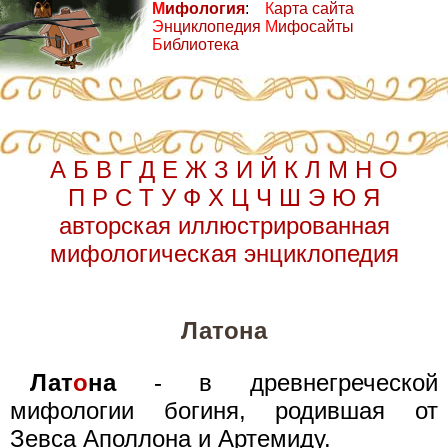
М
ифология
:
К
арта сайта
Э
нциклопедия
М
ифосайты
Б
иблиотека
А
Б
В
Г
Д
Е
Ж
З
И
Й
К
Л
М
Н
О
П
Р
С
Т
У
Ф
Х
Ц
Ч
Ш
Э
Ю
Я
авторская иллюстрированная
мифологическая энциклопедия
Латона
Лат
о
на
- в древнегреческой
мифологии богиня, родившая от
Зевса Аполлона и Артемиду.