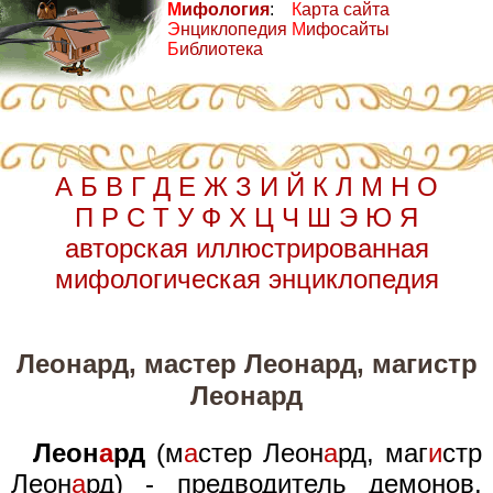
М
ифология
:
К
арта сайта
Э
нциклопедия
М
ифосайты
Б
иблиотека
А
Б
В
Г
Д
Е
Ж
З
И
Й
К
Л
М
Н
О
П
Р
С
Т
У
Ф
Х
Ц
Ч
Ш
Э
Ю
Я
авторская иллюстрированная
мифологическая энциклопедия
Леонард, мастер Леонард, магистр
Леонард
Леон
а
рд
(м
а
стер Леон
а
рд, маг
и
стр
Леон
а
рд) - предводитель демонов,