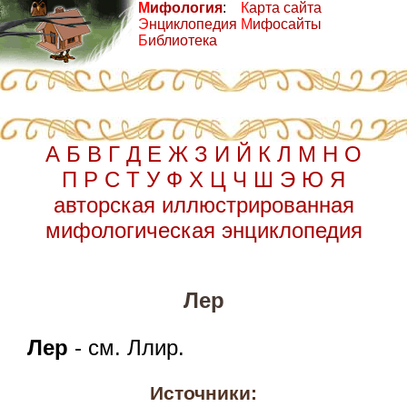
М
ифология
:
К
арта сайта
Э
нциклопедия
М
ифосайты
Б
иблиотека
А
Б
В
Г
Д
Е
Ж
З
И
Й
К
Л
М
Н
О
П
Р
С
Т
У
Ф
Х
Ц
Ч
Ш
Э
Ю
Я
авторская иллюстрированная
мифологическая энциклопедия
Лер
Лер
- см. Ллир.
Источники: