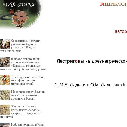
Э
НЦИКЛО
автор
Совершенные орудия
указали на бурное
развитие в Индии
каменного века
В Лаосе обнаружили
Лестриг
о
ны
- в древнегреческо
странное кладбище -
«Кувшины великанов»
оказались погребальными урнами
Зачем древние египтяне
мумифицировали
миллионы птиц?
М.Б. Ладыгин, О.М. Ладыгина К
Мост через реку Волхов
может быть самым
древним в России
Женщина из семьи
египетского фараона
умерла от сердечного
приступа
Рабочие рудника в Чили