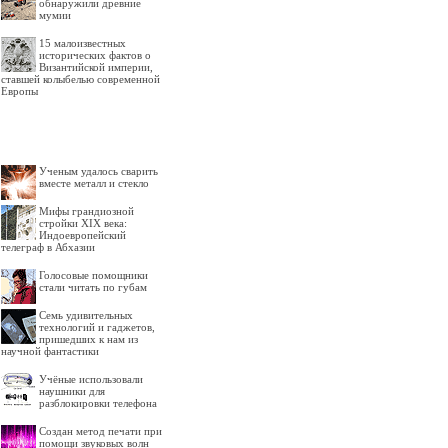
обнаружили древние
мумии
15 малоизвестных
исторических фактов о
Византийской империи,
ставшей колыбелью современной
Европы
Ученым удалось сварить
вместе металл и стекло
Мифы грандиозной
стройки XIX века:
Индоевропейский
телеграф в Абхазии
Голосовые помощники
стали читать по губам
Семь удивительных
технологий и гаджетов,
пришедших к нам из
научной фантастики
Учёные использовали
наушники для
разблокировки телефона
Создан метод печати при
помощи звуковых волн