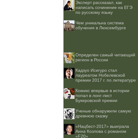
Эксперт рассказал, как
написать сочинение на ЕГЭ
по русскому языку
Чем уникальна система
обучения в Люксембурге
Определен самый читающий
регион в России
Кадзуо Исигуро стал
лауреатом Нобелевской
премии 2017 г. по литературе
Комикс впервые в истории
попал в лонг-лист
Букеровской премии
Ученые обнаружили самую
древнюю сказку
«Нацбест-2017» выиграла
Анна Козлова с романом
«F20»