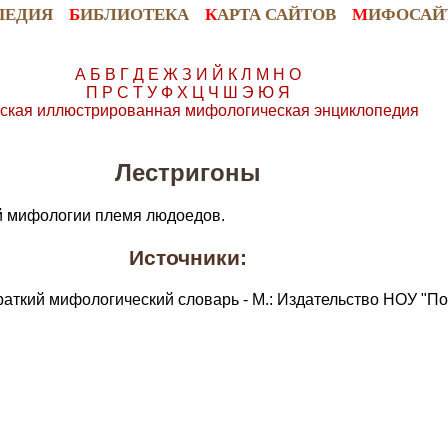
ПЕДИЯ
Б
ИБЛИОТЕКА
К
АРТА САЙТОВ
М
ИФОСАЙ
А
Б
В
Г
Д
Е
Ж
З
И
Й
К
Л
М
Н
О
П
Р
С
Т
У
Ф
Х
Ц
Ч
Ш
Э
Ю
Я
ская иллюстрированная мифологическая энциклопедия
Лестригоны
й мифологии племя людоедов.
Источники:
раткий мифологический словарь - М.: Издательство НОУ "По