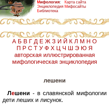
М
ифология
:
К
арта сайта
Э
нциклопедия
М
ифосайты
Б
иблиотека
А
Б
В
Г
Д
Е
Ж
З
И
Й
К
Л
М
Н
О
П
Р
С
Т
У
Ф
Х
Ц
Ч
Ш
Э
Ю
Я
авторская иллюстрированная
мифологическая энциклопедия
лешени
Л
е
шени
- в славянской мифологии
дети леших и лисунок.