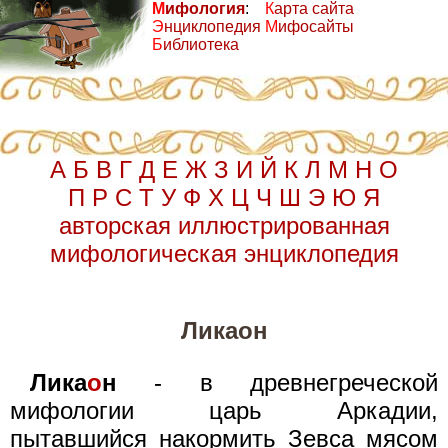
М
ифология
:
К
арта сайта
Э
нциклопедия
М
ифосайты
Б
иблиотека
А
Б
В
Г
Д
Е
Ж
З
И
Й
К
Л
М
Н
О
П
Р
С
Т
У
Ф
Х
Ц
Ч
Ш
Э
Ю
Я
авторская иллюстрированная
мифологическая энциклопедия
Ликаон
Лика
о
н
- в древнегреческой
мифологии царь Аркадии,
пытавшийся накормить Зевса мясом