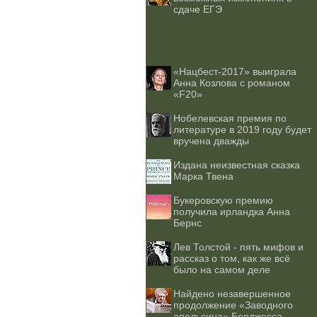
сдаче ЕГЭ
«Нацбест-2017» выиграла
Анна Козлова с романом
«F20»
Нобелевская премия по
литературе в 2019 году будет
вручена дважды
Издана неизвестная сказка
Марка Твена
Букеровскую премию
получила ирландка Анна
Бернс
Лев Толстой - пять мифов и
рассказ о том, как же всё
было на самом деле
Найдено незавершенное
продолжение «Заводного
апельсина» Берджесса