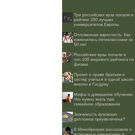
Три российских вуза попали в
рейтинг 200 лучших
университетов Европы
Отложенная взрослость: Как
изменились пятиклассники за
50 лет
Российские вузы попали в
топ-100 мирового рейтинга по
физике
Проект о праве братьев и
сестер учиться в одной школе
внесен в Госдуму
Мифы о домашнем обучении.
Что нужно знать про
семейное образование
Значимость вузовских
дипломов преувеличена?
В Минобрнауки рассказали о
возможных изменениях в