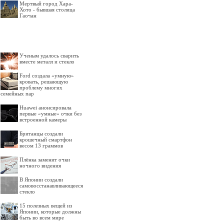
Мертвый город Хара-
Хото - бывшая столица
Гаочан
Ученым удалось сварить
вместе металл и стекло
Ford создала «умную»
кровать, решающую
проблему многих
семейных пар
Huawei анонсировала
первые «умные» очки без
встроенной камеры
Британцы создали
крошечный смартфон
весом 13 граммов
Плёнка заменит очки
ночного видения
В Японии создали
самовосстанавливающееся
стекло
15 полезных вещей из
Японии, которые должны
быть во всем мире