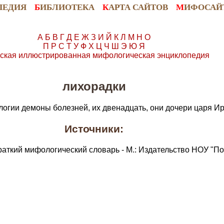
ПЕДИЯ
Б
ИБЛИОТЕКА
К
АРТА САЙТОВ
М
ИФОСАЙ
А
Б
В
Г
Д
Е
Ж
З
И
Й
К
Л
М
Н
О
П
Р
С
Т
У
Ф
Х
Ц
Ч
Ш
Э
Ю
Я
ская иллюстрированная мифологическая энциклопедия
лихорадки
логии демоны болезней, их двенадцать, они дочери царя Ир
Источники:
раткий мифологический словарь - М.: Издательство НОУ "По