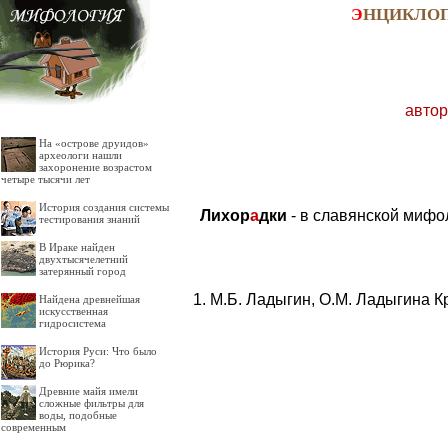
Э
НЦИКЛО
автор
На «острове друидов»
археологи нашли
захоронение возрастом
четыре тысячи лет
История создания системы
Лихор
а
дки
- в славянской мифо
тестирования знаний
В Ираке найден
двухтысячелетний
затерянный город
М.Б. Ладыгин, О.М. Ладыгина К
Найдена древнейшая
искусственная
гидросистема
История Руси: Что было
до Рюрика?
Древние майя имели
сложные фильтры для
воды, подобные
современным