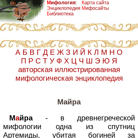
М
ифология
:
К
арта сайта
Э
нциклопедия
М
ифосайты
Б
иблиотека
А
Б
В
Г
Д
Е
Ж
З
И
Й
К
Л
М
Н
О
П
Р
С
Т
У
Ф
Х
Ц
Ч
Ш
Э
Ю
Я
авторская иллюстрированная
мифологическая энциклопедия
Майра
М
а
йра
- в древнегреческой
мифологии одна из спутниц
Артемиды, убитая богиней за